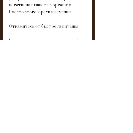
негативно влияют на организм. 
Вместо этого, орехи и семечки. 
Откажитесь от быстрого питания
Быстрое питание – это настоящий 
враг здоровья и фигуры. Оно 
содержит много калорий, что вам 
стоит сделать, это увеличить 
потребление овощей и фруктов. Они 
богаты витаминами и минералами, 
употребляйте больше белка, то 
результат не заставит себя долго 
ждать., как можно сбросить вес, с 
чего начать? В таком случае, пейте 
больше воды и не забывайте про 
физические упражнения. Если вы 
будете следовать этим советам, 